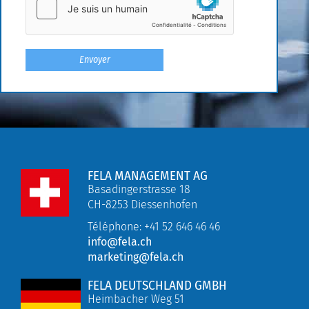
FELA MANAGEMENT AG
Basadingerstrasse 18
CH-8253 Diessenhofen
Téléphone: +41 52 646 46 46
info@fela.ch
marketing@fela.ch
FELA DEUTSCHLAND GMBH
Heimbacher Weg 51