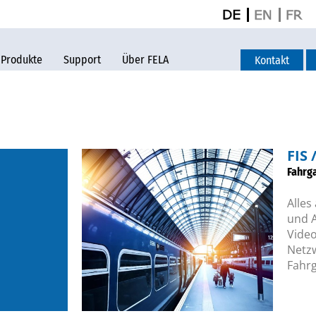
Produkte
Support
Über FELA
Kontakt
FIS 
Fahrg
Alles
und A
Vide
Netz
Fahrg