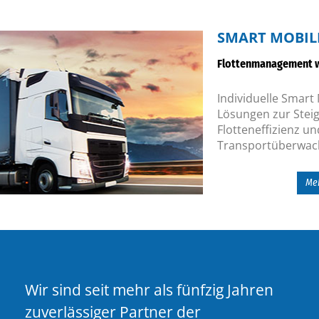
SMART MOBIL
Flottenmanagement w
Individuelle Smart 
Lösungen zur Stei
Flotteneffizienz un
Transportüberwac
Meh
Mehr über uns erfahren
Wir sind seit mehr als fünfzig Jahren
Lösungen für ÖV, Logistik und Transp
zuverlässiger Partner der