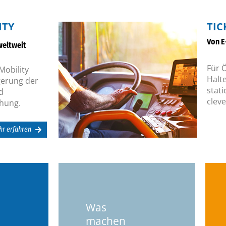
ITY
TIC
Von E
eltweit
Für Ö
Mobility
Halt
gerung der
stat
d
clev
hung.
r erfahren
Dach.
Was
ort.
Software unter einem
machen