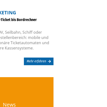
KETING
-Ticket bis Bordrechner
V, Seilbahn, Schiff oder
estellenbereich: mobile und
ionäre Ticketautomaten und
ere Kassensysteme.
Mehr erfahren
Zu den News
News
unseren Projekten.