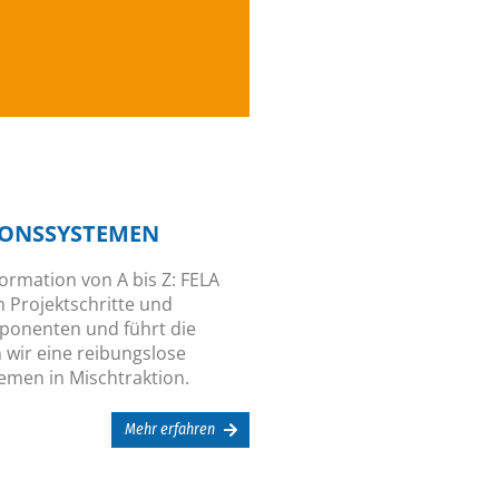
zum Unternehmen und
Aktuelle Informationen
IONSSYSTEMEN
ormation von A bis Z: FELA
n Projektschritte und
mponenten und führt die
 wir eine reibungslose
emen in Mischtraktion.
Mehr erfahren