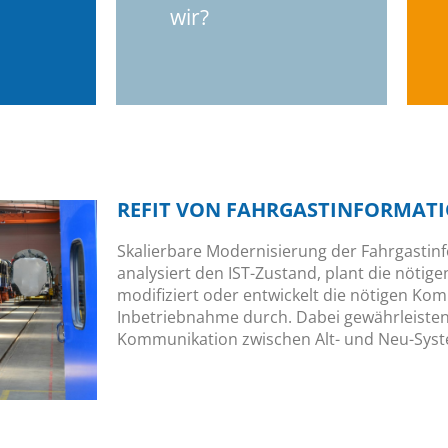
Refit-Konzepte, Hard- und
wir?
Wir entwickeln clevere
rte
REFIT VON FAHRGASTINFORMAT
Skalierbare Modernisierung der Fahrgastinf
analysiert den IST-Zustand, plant die nötige
modifiziert oder entwickelt die nötigen Ko
Inbetriebnahme durch. Dabei gewährleisten
Kommunikation zwischen Alt- und Neu-Syst