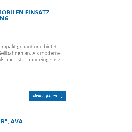
OBILEN EINSATZ ‒
ING
kompakt gebaut und bietet
 Seilbahnen an. Als moderne
ls auch stationär eingesetzt
Mehr erfahren
R", AVA