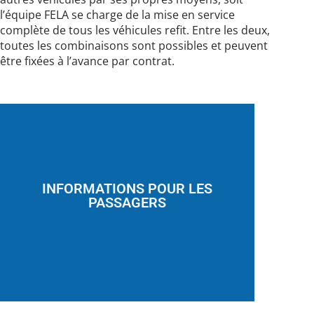
l’équipe FELA se charge de la mise en service
complète de tous les véhicules refit. Entre les deux,
toutes les combinaisons sont possibles et peuvent
être fixées à l’avance par contrat.
En savoir plus
navires.
bus, les trams, les téléphériques ou les
latérals et frontals pour les trains et les
INFORMATIONS POUR LES
poste de conduite et les indicateurs
PASSAGERS
IHM (interface homme-machine) pour le
avec un concept de montage flexible, des
Nous fournissons des moniteurs TFT
constituée par les composants optiques.
d'information des passagers est
La partie la plus évidente du système