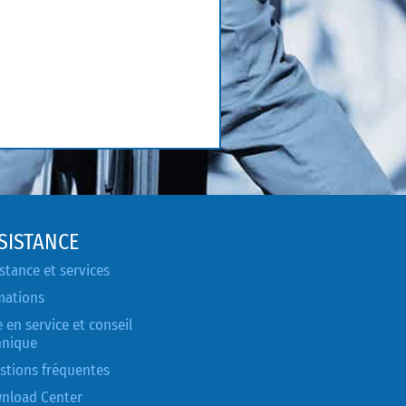
SISTANCE
stance et services
mations
 en service et conseil
hnique
stions fréquentes
nload Center