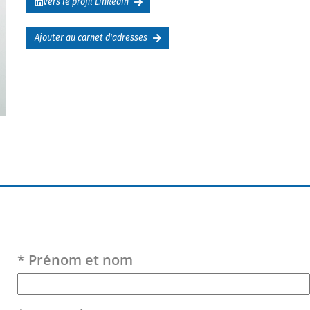
Vers le profil LinkedIn
Ajouter au carnet d'adresses
Veuillez laisser ce champ vide.
* Prénom et nom