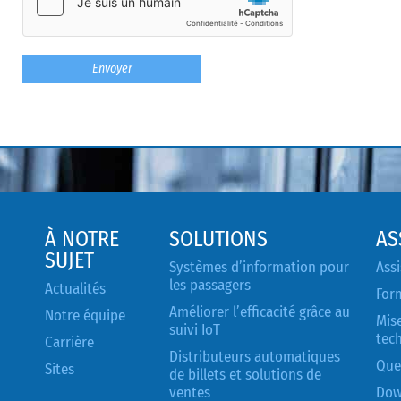
À NOTRE
SOLUTIONS
AS
SUJET
Systèmes d’information pour
Assi
les passagers
Actualités
For
Améliorer l’efficacité grâce au
Notre équipe
Mise
suivi IoT
tec
Carrière
Distributeurs automatiques
Que
Sites
de billets et solutions de
ventes
Dow