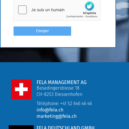
FELA MANAGEMENT AG
Basadingerstrasse 18
CH-8253 Diessenhofen
Téléphone: +41 52 646 46 46
info@fela.ch
marketing@fela.ch
FELA DEUTSCHLAND GMBH