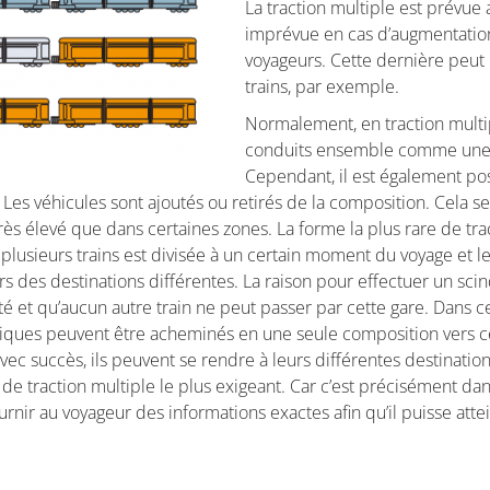
La traction multiple est prévue
imprévue en cas d’augmentation
voyageurs. Cette dernière peut r
trains, par exemple.
Normalement, en traction multip
conduits ensemble comme une c
Cependant, il est également poss
 Les véhicules sont ajoutés ou retirés de la composition. Cela s
rès élevé que dans certaines zones. La forme la plus rare de tr
plusieurs trains est divisée à un certain moment du voyage et 
 des destinations différentes. La raison pour effectuer un sci
té et qu’aucun autre train ne peut passer par cette gare. Dans ce
tiques peuvent être acheminés en une seule composition vers ce
 avec succès, ils peuvent se rendre à leurs différentes destinati
 de traction multiple le plus exigeant. Car c’est précisément da
rnir au voyageur des informations exactes afin qu’il puisse attei