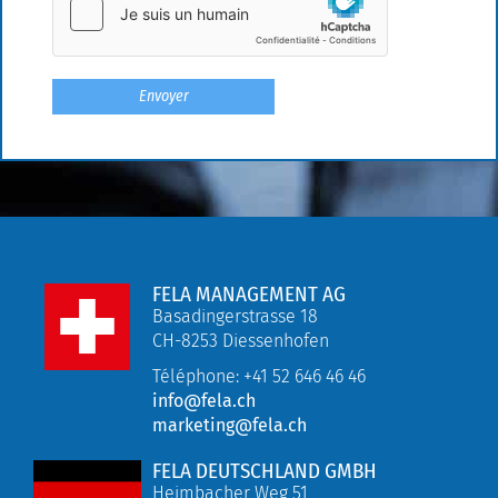
FELA MANAGEMENT AG
Basadingerstrasse 18
CH-8253 Diessenhofen
Téléphone: +41 52 646 46 46
info@fela.ch
marketing@fela.ch
FELA DEUTSCHLAND GMBH
Heimbacher Weg 51