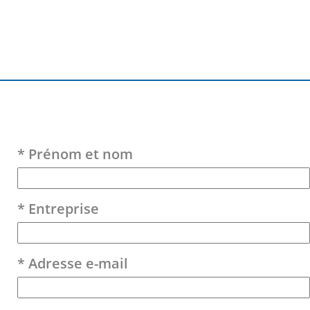
Veuillez laisser ce champ vide.
* Prénom et nom
* Entreprise
* Adresse e-mail