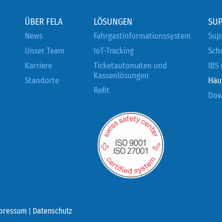
ÜBER FELA
LÖSUNGEN
SU
News
Fahrgastinformationssystem
Sup
Unser Team
IoT-Tracking
Sch
Karriere
Ticketautomaten und
IBS
Kassenlösungen
Standorte
Häu
Refit
Dow
pressum
|
Datenschutz