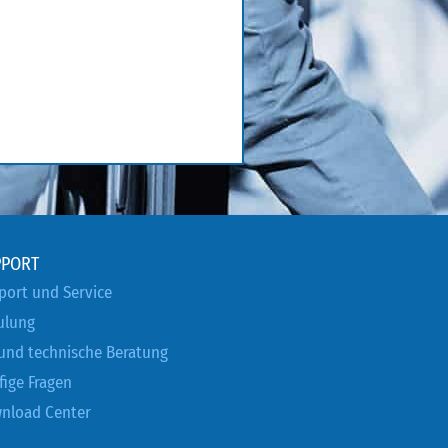
PPORT
port und Service
ulung
 und technische Beratung
fige Fragen
nload Center