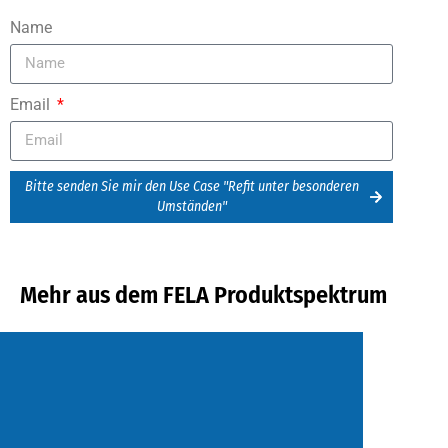
Name
Email
Bitte senden Sie mir den Use Case "Refit unter besonderen
Umständen"
Mehr aus dem FELA Produktspektrum
Mehr erfahren
Seilbahn oder Schiff.
Frontanzeiger für Zug und Bus, Tram,