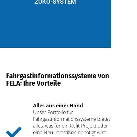
ZUKO-SYSTEM
kabelgebundene als auch kabellose
und Antennen für sowohl
stellen Ethernet Switches, Router
unsere Netzwerkkomponenten. Wir
(Land-)Kommunikation sorgen
Für die nötige Zug-
Fahrgastinformationssysteme von
FELA: Ihre Vorteile
Alles aus einer Hand
Unser Portfolio für
Fahrgastinformationssysteme bietet
alles, was für ein Refit-Projekt oder
eine Neu-Investition benötigt wird.