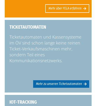
Mehr über FELA erfahren
TICKETAUTOMATEN
Ticketautomaten und Kassensysteme
im ÖV sind schon lange keine reinen
Ticket-Verkaufsmaschinen mehr,
sondern Teil eines
Kommunikationsnetzwerks.
Mehr zu unseren Ticketautomaten
IOT-TRACKING