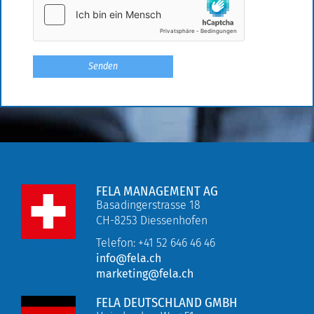
FELA MANAGEMENT AG
Basadingerstrasse 18
CH-8253 Diessenhofen
Telefon: +41 52 646 46 46
info@fela.ch
marketing@fela.ch
FELA DEUTSCHLAND GMBH